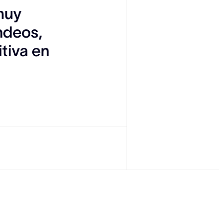
 muy
ndeos,
tiva en