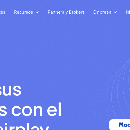
tes
Recursos
Partners y Brokers
Empresa
In
sus
 con el
irplay