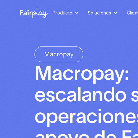
Producto
Soluciones
Clien
Macropay
Macropay:
escalando 
operaciones
apoyo de Fa