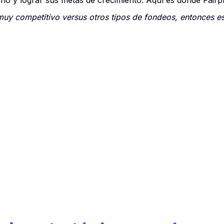
ario y lograr sus metas de crecimiento. Aquí es donde Fairp
 muy competitivo versus otros tipos de fondeos, entonces 