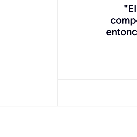
"El
compe
entonc