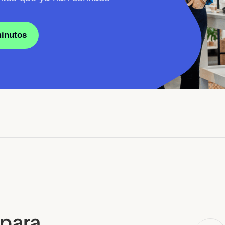
minutos
 para