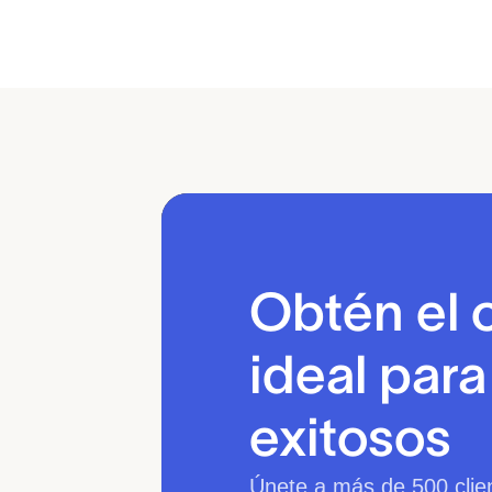
Obtén el 
ideal par
exitosos
Únete a más de 500 clie