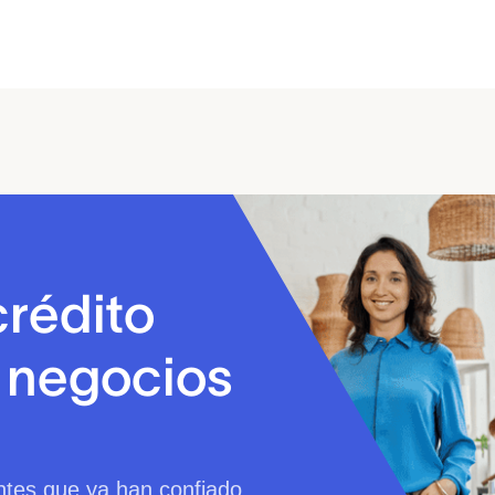
crédito
a negocios
ntes que ya han confiado