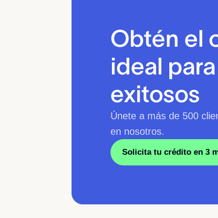
Obtén el 
ideal par
exitosos
Únete a más de 500 clie
en nosotros.
Solicita tu crédito en 3 