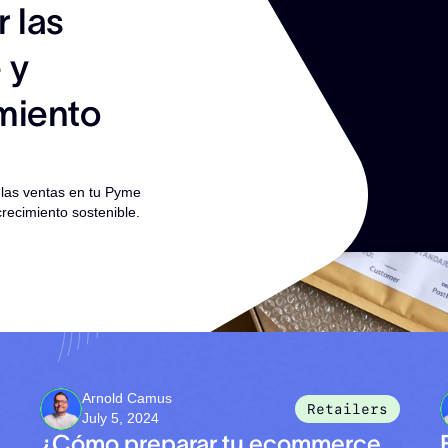
 las
 y
miento
 las ventas en tu Pyme
recimiento sostenible.
Arnold Camus
Retailers
July 5, 2024
¿Cómo preparar tu ecommerce