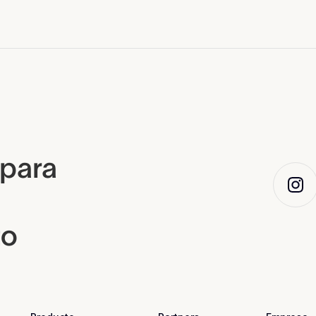
 para
to