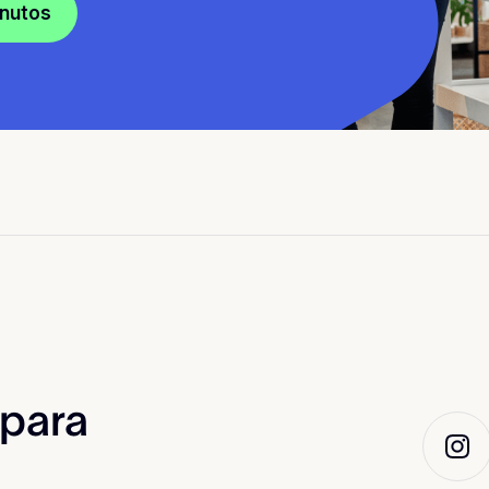
inutos
 para