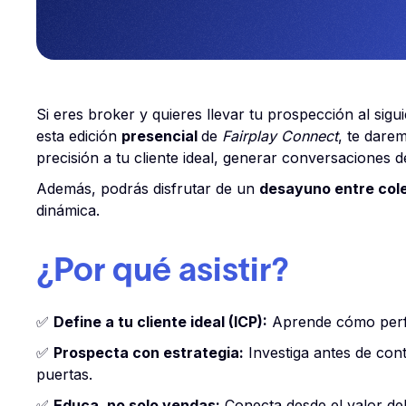
Si eres broker y quieres llevar tu prospección al sigui
esta edición
presencial
de
Fairplay Connect
, te dare
precisión a tu cliente ideal, generar conversaciones 
Además, podrás disfrutar de un
desayuno entre col
dinámica.
¿Por qué asistir?
✅
Define a tu cliente ideal (ICP):
Aprende cómo perfi
✅
Prospecta con estrategia:
Investiga antes de con
puertas.
✅
Educa, no solo vendas:
Conecta desde el valor del