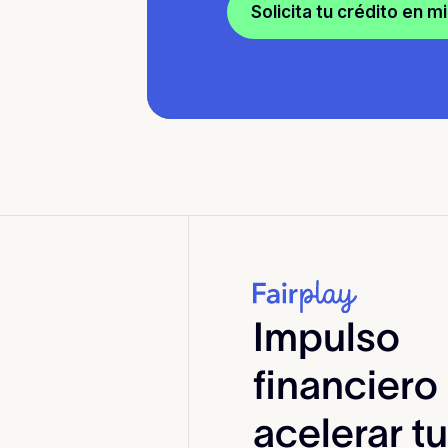
Solicita tu crédito en m
Impulso
financiero
acelerar tu