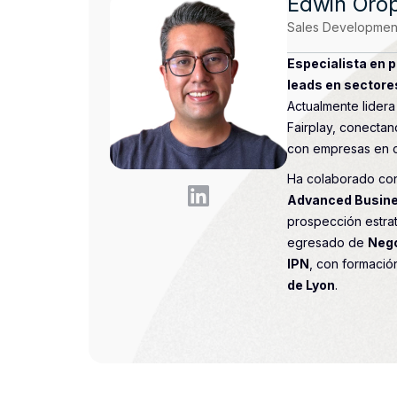
Edwin Oro
Sales Development
Especialista en 
leads en sectores
Actualmente lidera
Fairplay, conectan
con empresas en c
Ha colaborado c
Advanced Busine
prospección estrat
egresado de
Nego
IPN
, con formación
de Lyon
.