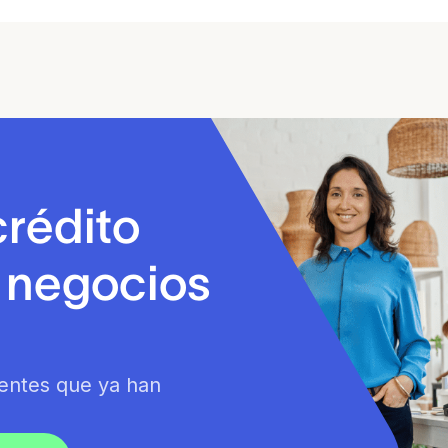
crédito
a negocios
ientes que ya han