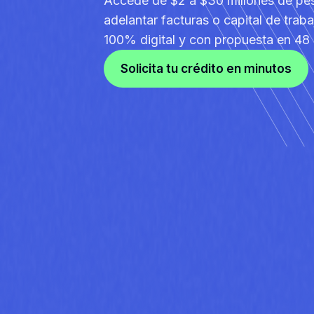
Accede de $2 a $30 millones de pes
adelantar facturas o capital de traba
100% digital y con propuesta en 48 
Solicita tu crédito en minutos