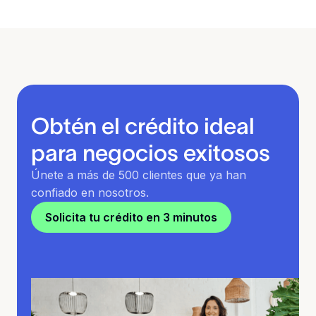
Obtén el crédito ideal
para negocios exitosos
Únete a más de 500 clientes que ya han
confiado en nosotros.
Solicita tu crédito en 3 minutos