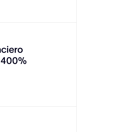
nciero
n 400%