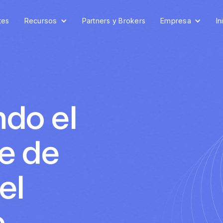
tes
Recursos
Partners y Brokers
Empresa
In
do el
je de
el
e