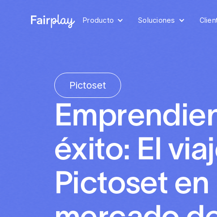
Producto
Soluciones
Clien
Pictoset
Emprendien
éxito: El via
Pictoset en 
mercado d